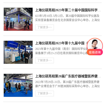
展览中心现场A1P31号展位，参观治谈。
上海仪硕亮相2023年第二十届中国国际科学仪器及实验室装备展览会
023年5月10日-5月12日，第20届中国国际科学仪器及
实验室装备展览会在北京国家会议中心举办，上海仪
硕科学仪器作为实验室纯水设备行业的纯水机设备供
了解更多>>
应商，携旗下全系列实验室纯水系统产品亮相此展
会。
上海仪硕亮相2023年第十九届中国（南京）国际科学仪器及实验室装备展
2023年第十九届中国（南京）国际科学仪器及实验室
装备展于3月23-25日在南京国际展览中心展出，上海
仪硕实验室纯水设备参与此次展览，E111展位，诚邀
了解更多>>
您莅临指导，期待与您会面！
上海仪硕亮相第20届广东医疗器械暨医养健康产业博览会
2022年7月29日-31日，第20届广东医疗器械暨医养健
康产业博览会于广州琶洲国际采购中心举办，上海仪
硕科学仪器作为实验室纯水设备行业的纯水机设备供
了解更多>>
应商，亮相此展会。欢迎各界人士莅临参观。