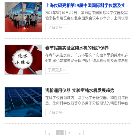
上海仪硕亮相第19届中国国际科学仪器及实验室装备展览会
2021年5月10日-12日，第19届中国国际科学仪器及实
验室装备展览会在北京国家会议中心举办，上海仪硕
科学仪器作为实验室纯水设备行业的纯水机设备供应
了解更多>>
商，亮相此展会。 上海仪硕自创办以后，持续创新，
不断实现
春节假期实验室纯水机的维护保养
在春节来临之际，千万不要忘了实验室里的纯水机在
假期里也是需要妥善保护喔！纯水机停用及再次启用
需注意哪些问题呢？
了解更多>>
浅析通用仪器-实验室纯水机发展趋势
在科学仪器领域内，除了化学分析仪器、物性测试仪
器、生命科学仪器等众多用于分析测试的精密科学仪
器之外，还有一大类仪器虽不能直接对样品进行定量
了解更多>>
或定性分析，但对于实验室分析测试工作的有效开展
同样必
«
1
2
»