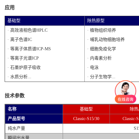
应用
基础型
除热原型
· 高效液相色谱HPLC
· 植物组织培养
· 离子色谱IC
· 哺乳动物细胞培养
· 等离子体质谱ICP-MS
· 细胞免疫化学
· 等离子光谱ICP
· 内毒素分析
· 石墨炉原子吸收
· 电泳
· 水质分析...
· 分子生物学...
技术参数
名称
基础型
除热
产品型号
Classic-S15/30
Classic-
纯水产量
S
瞬间出水量