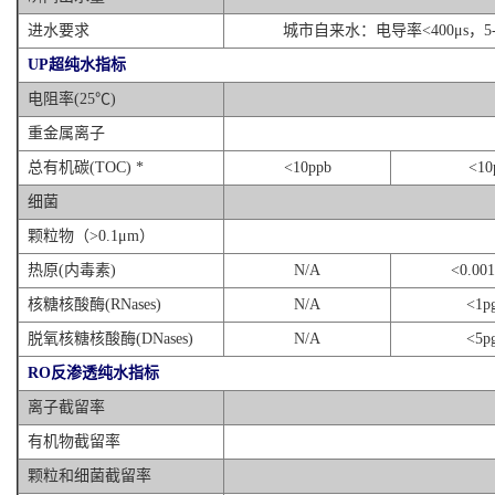
进水要求
城市自来水：电导率<400μs，5-45℃
UP超纯水指标
电阻率(25℃)
重金属离子
总有机碳(TOC) *
<10ppb
<10
细菌
颗粒物（>0.1μm）
热原(内毒素)
N/A
<0.00
核糖核酸酶(RNases)
N/A
<1p
脱氧核糖核酸酶(DNases)
N/A
<5p
RO反渗透纯水指标
离子截留率
有机物截留率
颗粒和细菌截留率